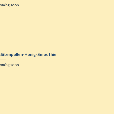
Hähnchenfleisch mit
Hähnchen mit R
oming soon …
Gemüsepfanne
Kartoffe
coming soon …
coming soon
Blütenpollen-Honig-Smoothie
oming soon …
Blütenpollen-Salat mit
Honig-Senf-Hä
Honig-Senf-Dressing
Spieße
coming soon …
coming soo