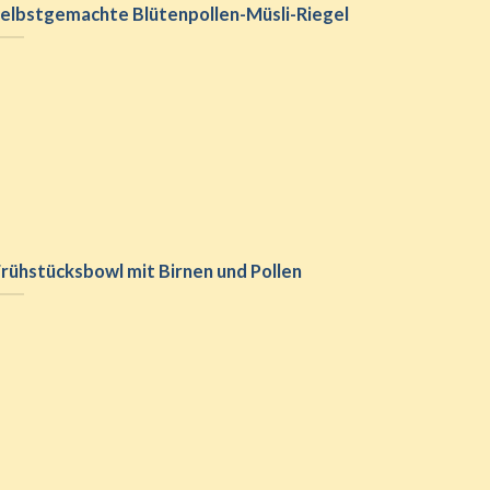
elbstgemachte Blütenpollen-Müsli-Riegel
Honig-glasierte
selbstgema
Karottensticks
Blütenpollen-
Riegel
coming soon …
rühstücksbowl mit Birnen und Pollen