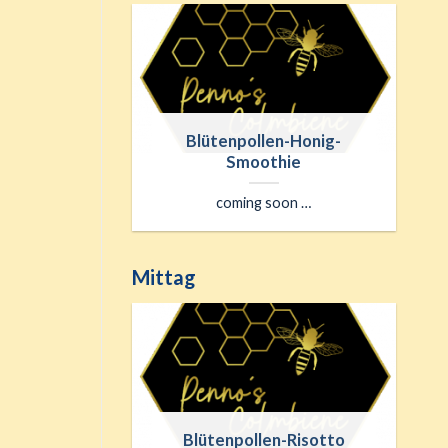
wl mit
Blütenpollen-Honig-
ollen
Smoothie
coming soon …
Mittag
ertes
Blütenpollen-Risotto