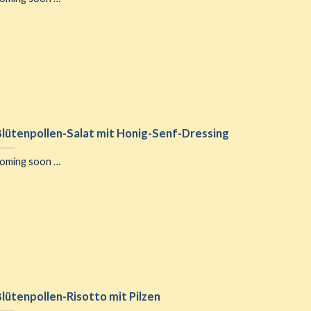
Honig-Haferflocken-
Frühstücksbo
Porridge
Birnen und P
lütenpollen-Salat mit Honig-Senf-Dressing
coming soon …
oming soon …
lütenpollen-Risotto mit Pilzen
Honig-Teriyaki-
honig-glasi