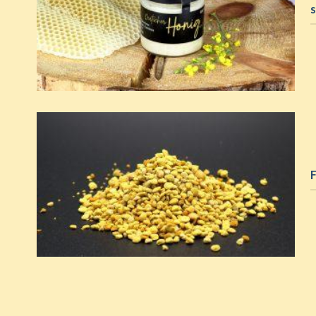
s
Blütenpollen-Smoothie
coming soon …
F