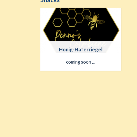
chte
Honig-Haferriegel
Müsli-
coming soon …