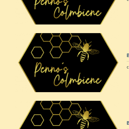
Honig-Joghurt-Müsli-
Bowl:
B
coming soon…
c
B