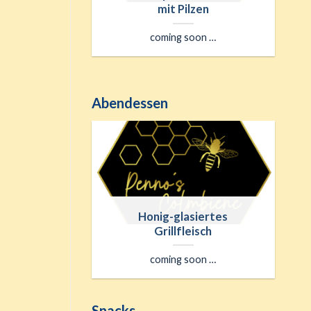
osmarin-
mit Pilzen
ln
coming soon …
 ….
Abendessen
hnchen-
Honig-glasiertes
Grillfleisch
n …
coming soon …
Snacks