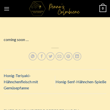
Zum
0
Inhalt
springen
coming soon …
Honig-Teriyaki-
Hähnchenfleisch mit
Honig-Senf-Hähnchen-Spieße
Gemüsepfanne